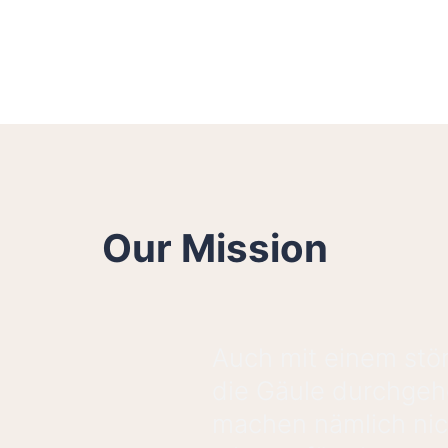
Our Mission
Auch mit einem stö
die Gäule durchgehe
machen nämlich nic