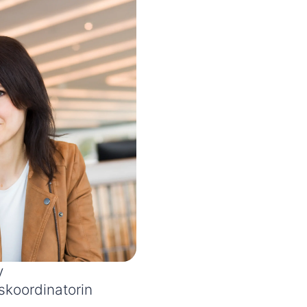
y
skoordinatorin